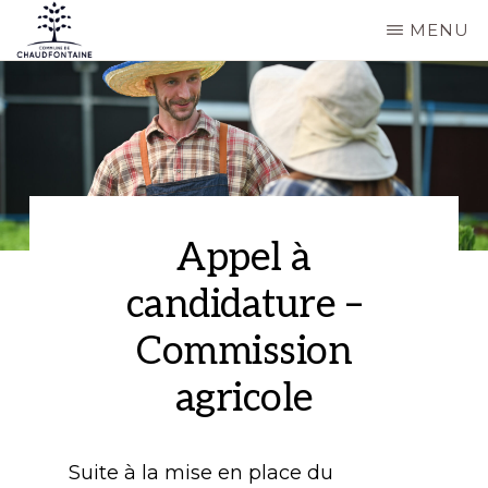
Passer
MENU
au
COMMUNE
Site
contenu
DE
CHAUDFONTAINE
officiel
principal
de
la
commune
Appel à
de
candidature –
Chaudfontaine
Commission
agricole
Suite à la mise en place du