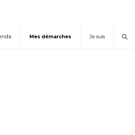
Sho
enda
Mes démarches
Je suis
Sear