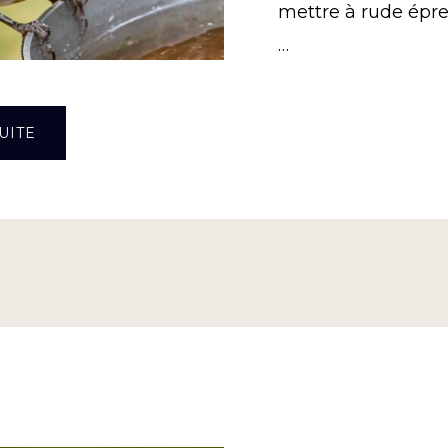
mettre à rude épre
…
À
UITE
PROPOSQUE
FAIRE
POUR
AIDER
LA
FAUNE
SAUVAGE
EN
ÉTÉ
?