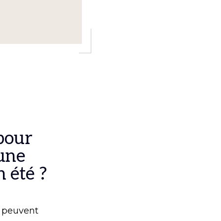
pour
aune
 été ?
s peuvent