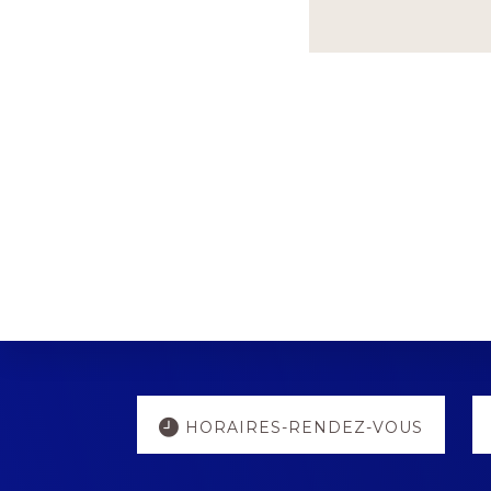
Explore
HORAIRES-RENDEZ-VOUS
more