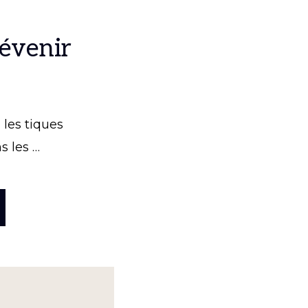
révenir
 les tiques
s les …
OPOSTIQUES
ÉVENIR
AGIR