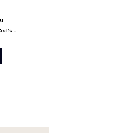
u
saire …
OPOS5
S
RÈS
LM!