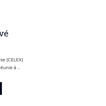
evé
ise (CELEX)
réunie à …
OPOSRISQUE
EVÉ
INCENDIE