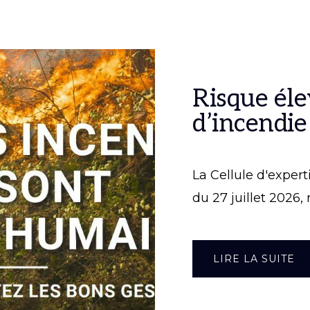
Risque él
d’incendie
La Cellule d'expert
du 27 juillet 2026, 
À
LIRE LA SUITE
PR
ÉL
D’