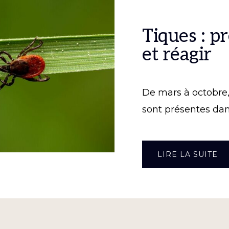
Tiques : p
et réagir
De mars à octobre,
sont présentes dan
À
LIRE LA SUITE
PR
:
PR
ET
RÉ