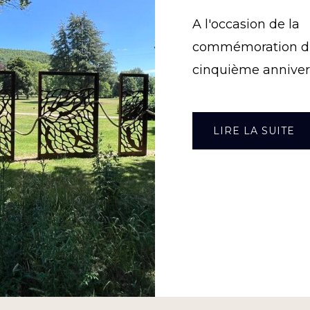
A l'occasion de la
commémoration d
cinquième anniver
À
LIRE LA SUITE
PR
AN
AP
:
LE
FI