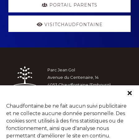
PORTAIL PARENTS
VISITCHAUDFONTAINE
Footer
Parc Jean Gol
Avenue du Centenaire, 14
4053 Chaudfontaine (Embourg)
Chaudfontaine.be ne fait aucun suivi publicitaire
et ne collecte aucune donnée personnelle. Des
cookies sont utilisés à des fins statistiques ou de
Rechercher
fonctionnement, ainsi que d'analyse nous
dans
permettant d'améliorer le site en continu.
ce