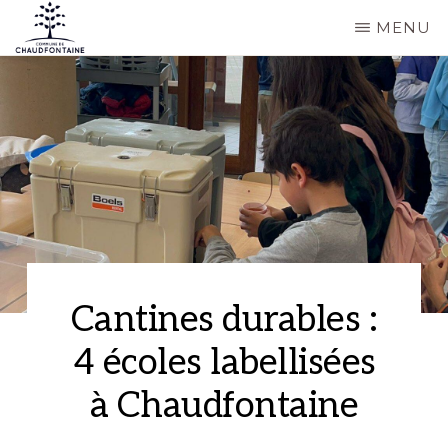
Passer
MENU
au
COMMUNE
Site
contenu
DE
CHAUDFONTAINE
officiel
principal
de
la
commune
de
Chaudfontaine
Cantines durables :
4 écoles labellisées
à Chaudfontaine