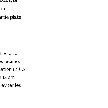
2021, la
ion
rtie plate
. Elle se
s racines
ation (2 à 3
n 12 cm.
 éviter les