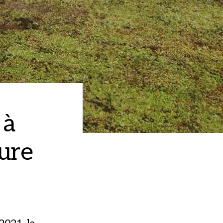
 à
ure