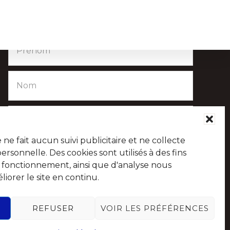
Chaque mois, recevez l'essentiel de votre Commune
pour savoir tout ce qu'il se passe à Chaudfontaine.
NTS
VISITCHAUDFONTAINE
e fait aucun suivi publicitaire et ne collecte
sonnelle. Des cookies sont utilisés à des fins
e fonctionnement, ainsi que d'analyse nous
iorer le site en continu.
Suivez-nous sur les réseaux sociaux
REFUSER
VOIR LES PRÉFÉRENCES