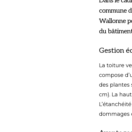
Dans le cad
commune de 
Wallonne pou
du bâtiment
Gestion é
La toiture v
compose d’un
des plantes 
cm). La haut
L’étanchéité
dommages ca