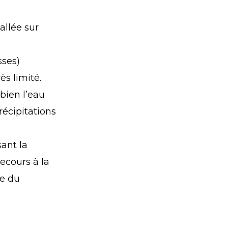
tallée sur
sses)
s limité.
 bien l’eau
récipitations
sant la
recours à la
ue du