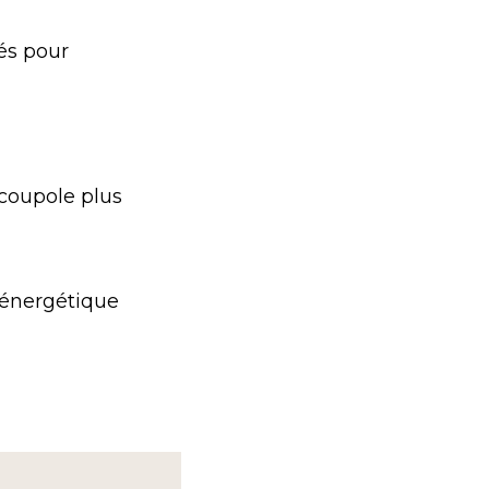
sés pour
coupole plus
 énergétique