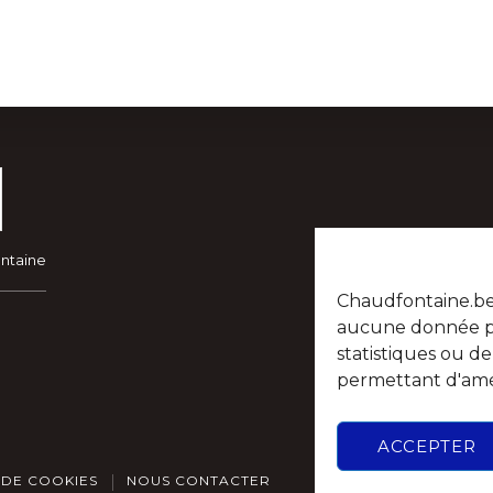
POPULATION ETAT-CIVIL
PORTAIL PARE
ontaine
Chaudfontaine.be n
aucune donnée per
statistiques ou d
permettant d'amél
ACCEPTER
 DE COOKIES
NOUS CONTACTER