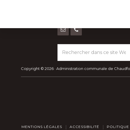
Footer
Avenue du Centenaire, 14
4053 Chaudfontaine (Embourg)
Explore
Rechercher
HORAIRES-RENDEZ-VOUS
dans
more
ce
site
Copyright © 2026 · Administration communale de Chaudf
Web
MENTIONS LÉGALES
ACCESSIBILITÉ
POLITIQUE