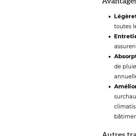
Avantages 
Légère
toutes l
Entreti
assuren
Absorpt
de pluie
annuell
Amélior
surchauf
climati
bâtimen
Autres tr