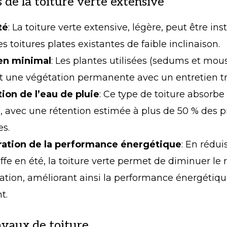
de la toiture verte extensive
té
: La toiture verte extensive, légère, peut être ins
es toitures plates existantes de faible inclinaison.
en minimal
: Les plantes utilisées (sedums et mou
t une végétation permanente avec un entretien trè
ion de l’eau de pluie
: Ce type de toiture absorbe
, avec une rétention estimée à plus de 50 % des p
es.
ation de la performance énergétique
: En rédui
fe en été, la toiture verte permet de diminuer le 
sation, améliorant ainsi la performance énergétiq
t.
avaux de toiture