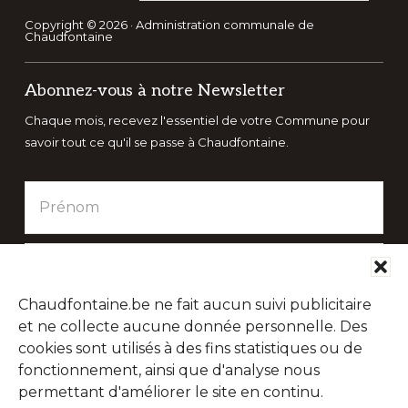
ce
site
Copyright © 2026 · Administration communale de
Chaudfontaine
Web
Abonnez-vous à notre Newsletter
Chaque mois, recevez l'essentiel de votre Commune pour
savoir tout ce qu'il se passe à Chaudfontaine.
Chaudfontaine.be ne fait aucun suivi publicitaire
et ne collecte aucune donnée personnelle. Des
cookies sont utilisés à des fins statistiques ou de
fonctionnement, ainsi que d'analyse nous
permettant d'améliorer le site en continu.