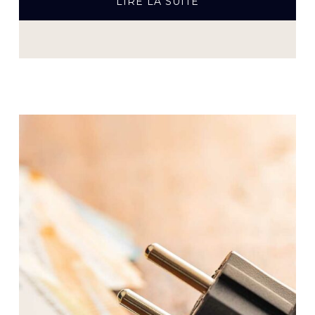
À
LIRE LA SUITE
PROPOSLES
NEWS
DU
CONSEIL
COMMUNAL
DU
25.10.23