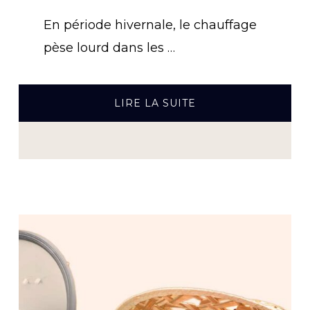
En période hivernale, le chauffage
pèse lourd dans les …
À
LIRE LA SUITE
PROPOSCOMMENT
BIEN
CHAUFFER
SON
LOGEMENT
SANS
TROP
CONSOMMER