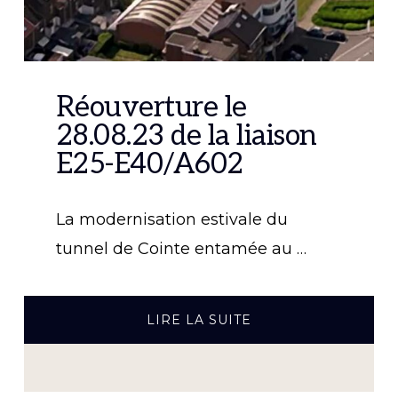
Réouverture le
28.08.23 de la liaison
E25-E40/A602
La modernisation estivale du
tunnel de Cointe entamée au …
À
LIRE LA SUITE
PROPOSRÉOUVERT
LE
28.08.23
DE
LA
LIAISON