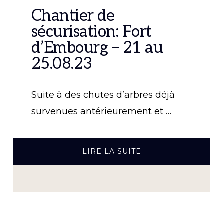
Chantier de
sécurisation: Fort
d’Embourg – 21 au
25.08.23
Suite à des chutes d’arbres déjà
survenues antérieurement et …
À
LIRE LA SUITE
PROPOSCHANTIER
DE
SÉCURISATION:
FORT
D’EMBOURG
–
21
AU
25.08.23