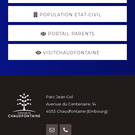
POPULATION ETAT-CIVIL
PORTAIL PARENTS
VISITCHAUDFONTAINE
Footer
Parc Jean Gol
Avenue du Centenaire, 14
4053 Chaudfontaine (Embourg)