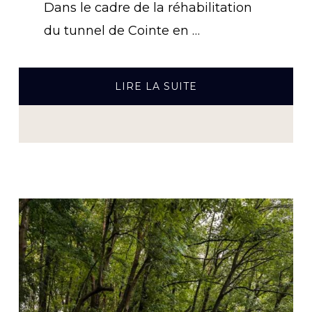
Dans le cadre de la réhabilitation
du tunnel de Cointe en …
À
LIRE LA SUITE
PROPOSTUNNEL
DE
COINTE:
FERMETURE
DURANT
4
NUITS
EN
DIRECTION
DE
BRUXELLES
–
DU
21
AU
25.08.23