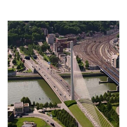
E25-
E40/A602