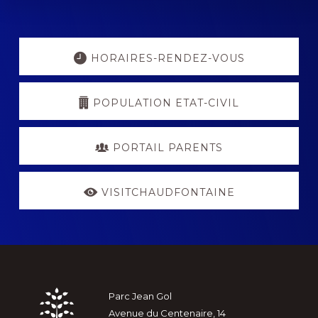
Explore
more
HORAIRES-RENDEZ-VOUS
POPULATION ETAT-CIVIL
PORTAIL PARENTS
VISITCHAUDFONTAINE
Footer
Parc Jean Gol
Avenue du Centenaire, 14