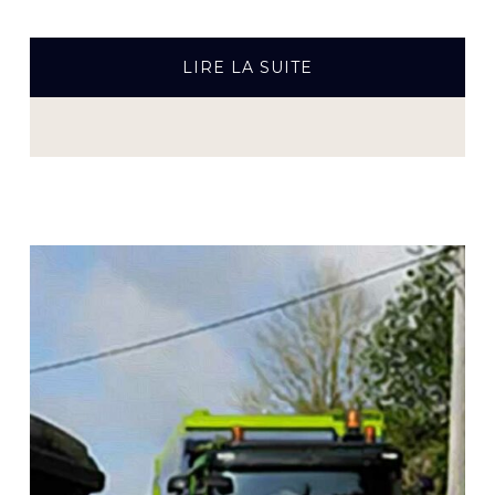
À
LIRE LA SUITE
PROPOSGRAND
NETTOYAGE
DE
PRINTEMPS
BEWAPP