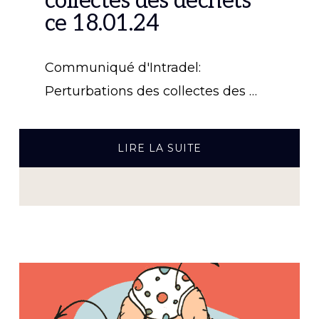
collectes des déchets
ce 18.01.24
Communiqué d'Intradel:
Perturbations des collectes des …
À
LIRE LA SUITE
PROPOSPERTURBA
DES
COLLECTES
DES
DÉCHETS
CE
18.01.24