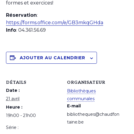
formes et exercices!
Réservation
:
https://forms.office.com/e/GB3mkqGHda
Info
: 04.361.56.69
AJOUTER AU CALENDRIER
DÉTAILS
ORGANISATEUR
Date :
Bibliothèques
21 avril
communales
E-mail
Heure :
bibliotheques@chaudfon
19h00 - 21h00
taine.be
Série :