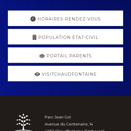
Explore
more
HORAIRES-RENDEZ-VOUS
POPULATION ETAT-CIVIL
PORTAIL PARENTS
VISITCHAUDFONTAINE
Footer
Parc Jean Gol
Avenue du Centenaire, 14