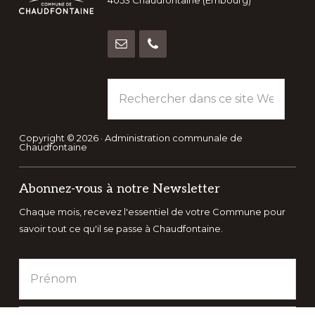
4053 Chaudfontaine (Embourg)
Rechercher
dans
ce
site
Copyright © 2026 · Administration communale de
Chaudfontaine
Web
Abonnez-vous à notre Newsletter
Chaque mois, recevez l'essentiel de votre Commune pour
savoir tout ce qu'il se passe à Chaudfontaine.