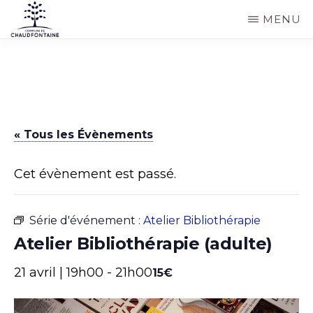
Passer
MENU
au
COMMUNE
Site
contenu
DE
CHAUDFONTAINE
officiel
principal
de
la
« Tous les Évènements
commune
de
Cet évènement est passé.
Chaudfontaine
Série d'événement :
Atelier Bibliothérapie
Atelier Bibliothérapie (adulte)
21 avril | 19h00
-
21h00
15€