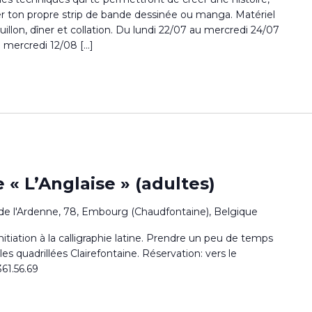
nter ton propre strip de bande dessinée ou manga. Matériel
rouillon, dîner et collation. Du lundi 22/07 au mercredi 24/07
 mercredi 12/08 […]
e « L’Anglaise » (adultes)
de l'Ardenne, 78, Embourg (Chaudfontaine), Belgique
itiation à la calligraphie latine. Prendre un peu de temps
les quadrillées Clairefontaine. Réservation: vers le
361.56.69