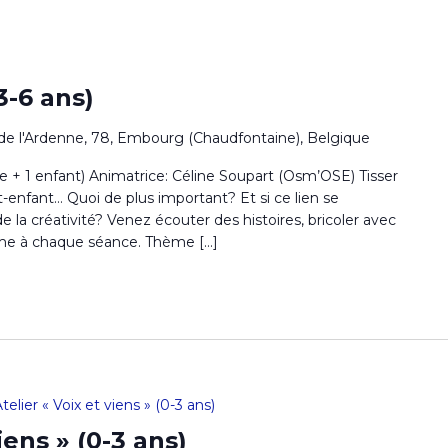
3-6 ans)
de l'Ardenne, 78, Embourg (Chaudfontaine), Belgique
te + 1 enfant) Animatrice: Céline Soupart (Osm’OSE) Tisser
t-enfant… Quoi de plus important? Et si ce lien se
de la créativité? Venez écouter des histoires, bricoler avec
me à chaque séance. Thème […]
telier « Voix et viens » (0-3 ans)
iens » (0-3 ans)