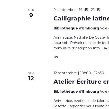
9 septembre | 19h15
-
21h15
MER
9
Calligraphie lati
Bibliothèque d'Embourg
Voie 
Animatrice: Nathalie De Coster In
pour soi… Prévoir un bloc de feuil
formulaire d’inscription Info : 04
15€
12 septembre | 10h00
-
12h30
SAM
12
Atelier Écriture c
Bibliothèque d'Embourg
Voie 
Animatrice, éveilleuse de talents
Josette Carpentier vous invite à