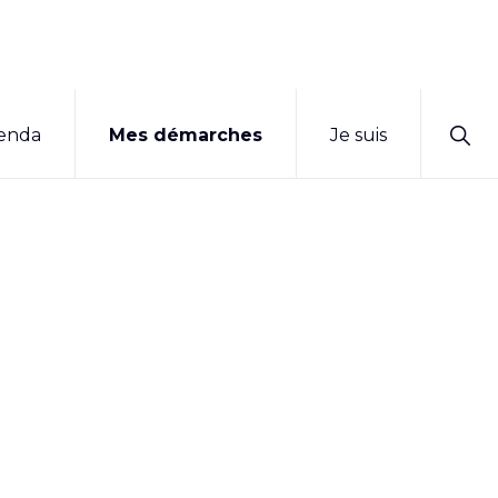
Sho
enda
Mes démarches
Je suis
Sear