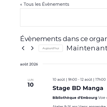
« Tous les Évènements
Évènements dans ce organ
Maintenan
Aujourd’hui
S
é
août 2026
l
10 août | 9h00
e
-
12 août | 17h00
LUN
10
Stage BD Manga
c
t
Bibliothèque d'Embourg
Voie 
i
Atelier 9-16 ans Viens apprendre