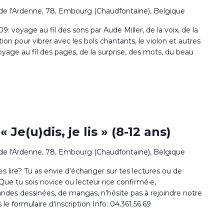
de l'Ardenne, 78, Embourg (Chaudfontaine), Belgique
09: voyage au fil des sons par Aude Miller, de la voix, de la
 pour vibrer avec les bols chantants, le violon et autres
oyage au fil des pages, de la surprise, des mots, du beau
 Je(u)dis, je lis » (8-12 ans)
de l'Ardenne, 78, Embourg (Chaudfontaine), Belgique
es lire? Tu as envie d’échanger sur tes lectures ou de
ue tu sois novice ou lecteur·rice confirmé·e,
ndes dessinées, de mangas, n’hésite pas à rejoindre notre
 le formulaire d'inscription Info: 04.361.56.69