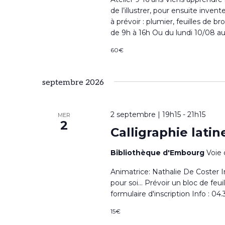
o
de l’illustrer, pour ensuite inve
à prévoir : plumier, feuilles de b
n
de 9h à 16h Ou du lundi 10/08 au
n
60€
e
z
septembre 2026
u
n
2 septembre | 19h15
-
21h15
MER
2
e
Calligraphie latin
d
Bibliothèque d'Embourg
Voie 
a
Animatrice: Nathalie De Coster In
t
pour soi… Prévoir un bloc de feuil
e
formulaire d'inscription Info : 04.
.
15€