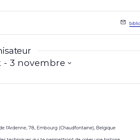
E
bibl
m
a
i
isateur
l
t
 - 
3 novembre
de l'Ardenne, 78, Embourg (Chaudfontaine), Belgique
 les techniques qui te permettront de créer une histoire,