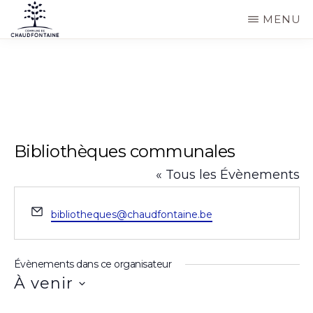
Passer
MENU
au
COMMUNE
Site
contenu
DE
CHAUDFONTAINE
officiel
principal
de
la
commune
Bibliothèques communales
de
« Tous les Évènements
Chaudfontaine
E
bibliotheques@chaudfontaine.be
m
a
i
Évènements dans ce organisateur
l
À venir
S