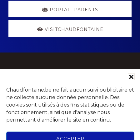
PORTAIL PARENTS
VISITCHAUDFONTAINE
Footer
Parc Jean Gol
Avenue du Centenaire, 14
Chaudfontaine.be ne fait aucun suivi publicitaire et
4053 Chaudfontaine (Embourg)
ne collecte aucune donnée personnelle. Des
cookies sont utilisés à des fins statistiques ou de
fonctionnement, ainsi que d'analyse nous
permettant d'améliorer le site en continu.
Rechercher
dans
ACCEPTER