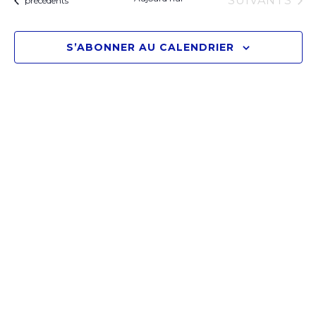
SUIVANTS
e
précédents
d
a
S’ABONNER AU CALENDRIER
t
e
.