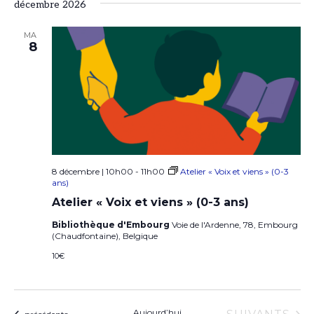
décembre 2026
é
MAR
l
8
e
c
t
i
o
8 décembre | 10h00
-
11h00
Atelier « Voix et viens » (0-3
n
ans)
n
Atelier « Voix et viens » (0-3 ans)
e
Bibliothèque d'Embourg
Voie de l'Ardenne, 78, Embourg
(Chaudfontaine), Belgique
z
10€
u
n
Aujourd’hui
ÉVÈNEMENT
Évènements