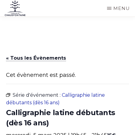
Passer
MENU
au
COMMUNE
Site
contenu
DE
CHAUDFONTAINE
officiel
principal
de
la
« Tous les Évènements
commune
de
Cet évènement est passé.
Chaudfontaine
Série d'événement :
Calligraphie latine
débutants (dès 16 ans)
Calligraphie latine débutants
(dès 16 ans)