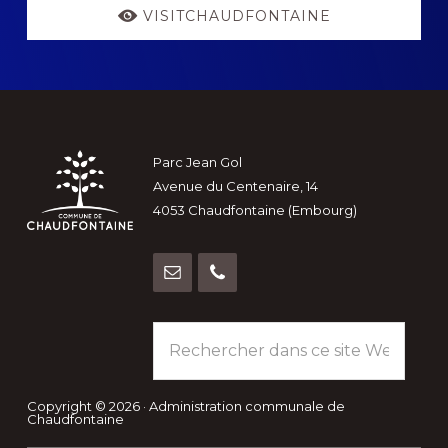
VISITCHAUDFONTAINE
Footer
Parc Jean Gol
Avenue du Centenaire, 14
4053 Chaudfontaine (Embourg)
Rechercher
dans
ce
site
Copyright © 2026 · Administration communale de
Chaudfontaine
Web