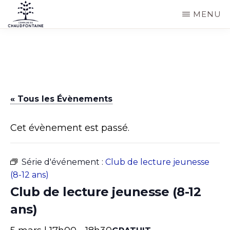
Passer
MENU
au
COMMUNE
Site
contenu
DE
CHAUDFONTAINE
officiel
principal
de
la
« Tous les Évènements
commune
de
Cet évènement est passé.
Chaudfontaine
Série d'événement :
Club de lecture jeunesse
(8-12 ans)
Club de lecture jeunesse (8-12
ans)