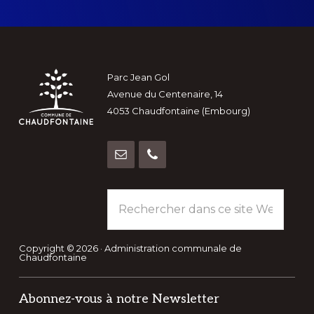
Footer
Parc Jean Gol
Avenue du Centenaire, 14
4053 Chaudfontaine (Embourg)
Rechercher
dans
ce
site
Copyright © 2026 · Administration communale de
Chaudfontaine
Web
Abonnez-vous à notre Newsletter