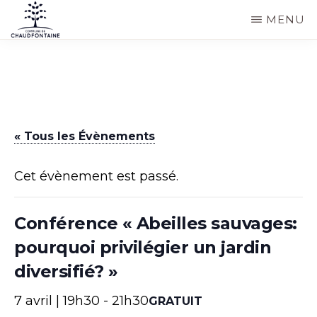
Passer
MENU
au
COMMUNE
Site
contenu
DE
CHAUDFONTAINE
officiel
principal
de
la
« Tous les Évènements
commune
de
Cet évènement est passé.
Chaudfontaine
Conférence « Abeilles sauvages:
pourquoi privilégier un jardin
diversifié? »
7 avril | 19h30
-
21h30
GRATUIT