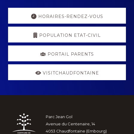
Explore
more
HORAIRES-RENDEZ-VOUS
POPULATION ETAT-CIVIL
PORTAIL PARENTS
VISITCHAUDFONTAINE
Footer
Parc Jean Gol
Avenue du Centenaire, 14
4053 Chaudfontaine (Embourg)