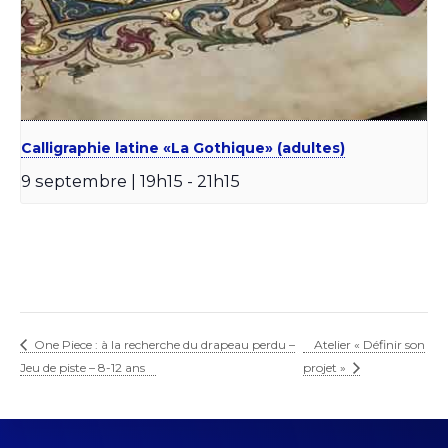
Calligraphie latine «La Gothique» (adultes)
9 septembre | 19h15
-
21h15
One Piece : à la recherche du drapeau perdu –
Atelier « Définir son
Jeu de piste – 8-12 ans
projet »