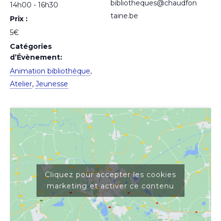
bibliotheques@chaudfon
14h00 - 16h30
taine.be
Prix :
5€
Catégories
d’Évènement:
Animation bibliothèque
,
Atelier
,
Jeunesse
Cliquez pour accepter les cookies
marketing et activer ce contenu