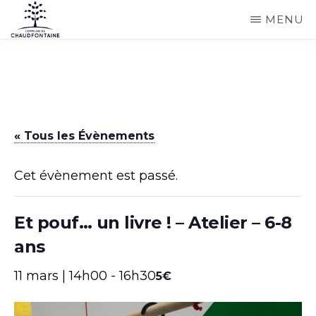
Passer
MENU
au
COMMUNE
Site
contenu
DE
CHAUDFONTAINE
officiel
principal
de
la
« Tous les Évènements
commune
de
Cet évènement est passé.
Chaudfontaine
Et pouf… un livre ! – Atelier – 6-8
ans
11 mars | 14h00
-
16h30
5€