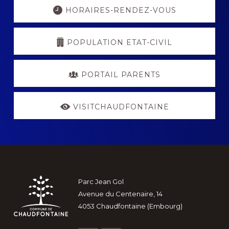
more
HORAIRES-RENDEZ-VOUS
POPULATION ETAT-CIVIL
PORTAIL PARENTS
VISITCHAUDFONTAINE
Footer
Parc Jean Gol
Avenue du Centenaire, 14
4053 Chaudfontaine (Embourg)