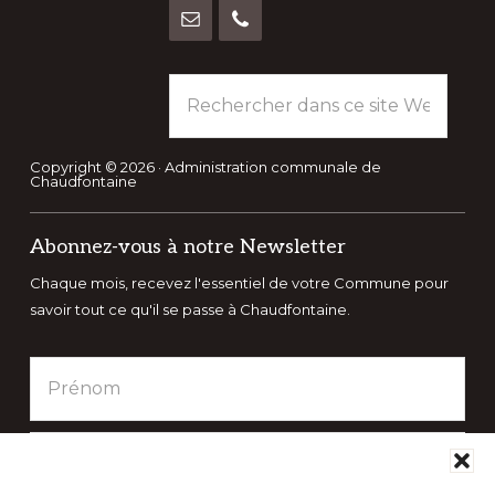
Rechercher
dans
ce
site
Copyright © 2026 · Administration communale de
Chaudfontaine
Web
Abonnez-vous à notre Newsletter
Chaque mois, recevez l'essentiel de votre Commune pour
savoir tout ce qu'il se passe à Chaudfontaine.