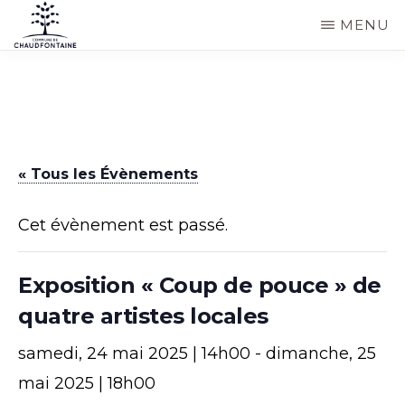
Passer
MENU
au
COMMUNE
Site
contenu
DE
CHAUDFONTAINE
officiel
principal
de
la
« Tous les Évènements
commune
de
Cet évènement est passé.
Chaudfontaine
Exposition « Coup de pouce » de
quatre artistes locales
samedi, 24 mai 2025 | 14h00
-
dimanche, 25
mai 2025 | 18h00