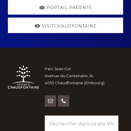
PORTAIL PARENTS
VISITCHAUDFONTAINE
Footer
Parc Jean Gol
Avenue du Centenaire, 14
4053 Chaudfontaine (Embourg)
Rechercher
dans