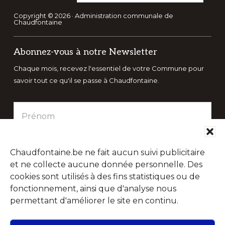
ce
site
Copyright © 2026 · Administration communale de
Chaudfontaine
Web
Abonnez-vous à notre Newsletter
Chaque mois, recevez l'essentiel de votre Commune pour
savoir tout ce qu'il se passe à Chaudfontaine.
Chaudfontaine.be ne fait aucun suivi publicitaire
et ne collecte aucune donnée personnelle. Des
cookies sont utilisés à des fins statistiques ou de
fonctionnement, ainsi que d'analyse nous
permettant d'améliorer le site en continu.