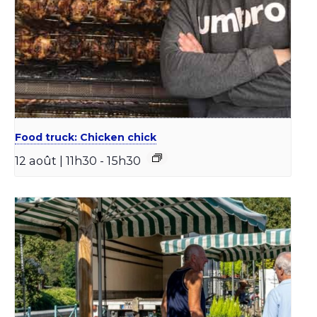
Food truck: Chicken chick
12 août | 11h30
-
15h30