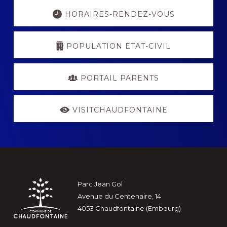
Explore
more
HORAIRES-RENDEZ-VOUS
POPULATION ETAT-CIVIL
PORTAIL PARENTS
VISITCHAUDFONTAINE
Footer
Parc Jean Gol
Avenue du Centenaire, 14
4053 Chaudfontaine (Embourg)