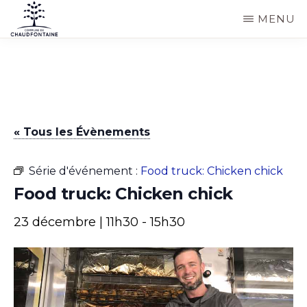
Passer
MENU
au
COMMUNE
Site
contenu
DE
CHAUDFONTAINE
officiel
principal
de
la
« Tous les Évènements
commune
de
Série d'événement :
Food truck: Chicken chick
Chaudfontaine
Food truck: Chicken chick
23 décembre | 11h30
-
15h30