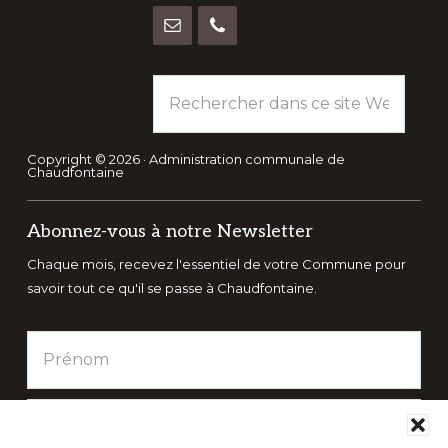
Rechercher
dans
ce
site
Copyright © 2026 · Administration communale de
Chaudfontaine
Web
Abonnez-vous à notre Newsletter
Chaque mois, recevez l'essentiel de votre Commune pour
savoir tout ce qu'il se passe à Chaudfontaine.