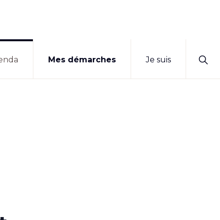
Sho
enda
Mes démarches
Je suis
Sear