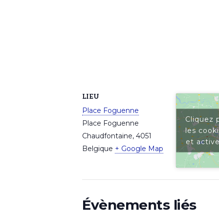
LIEU
Place Foguenne
Cliquez 
Place Foguenne
les cook
Chaudfontaine
,
4051
et activ
Belgique
+ Google Map
Évènements liés