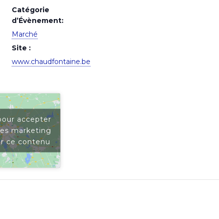
Catégorie
d’Évènement:
Marché
Site :
www.chaudfontaine.be
pour accepter
ies marketing
er ce contenu