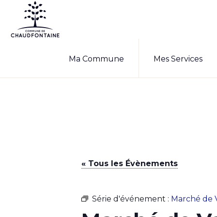
Passer
Passer
à
au
la
contenu
COMMUNE
Site
DE
navigation
principal
Ma Commune
Mes Services
CHAUDFONTAINE
officiel
principale
de
la
commune
de
Chaudfontaine
« Tous les Évènements
Série d'événement :
Marché de 