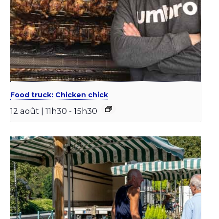
Food truck: Chicken chick
12 août | 11h30
-
15h30