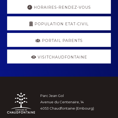
Explore
more
HORAIRES-RENDEZ-VOUS
POPULATION ETAT-CIVIL
PORTAIL PARENTS
VISITCHAUDFONTAINE
Footer
Parc Jean Gol
Avenue du Centenaire, 14
4053 Chaudfontaine (Embourg)