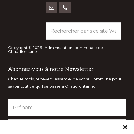
Rechercher
dans
ce
site
Copyright © 2026 · Administration communale de
Chaudfontaine
Web
Abonnez-vous à notre Newsletter
Chaque mois, recevez l'essentiel de votre Commune pour
savoir tout ce qu'il se passe à Chaudfontaine.