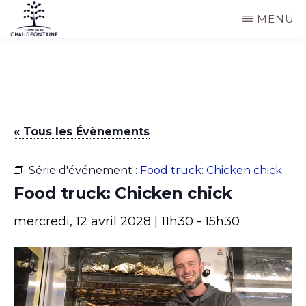
Passer
MENU
au
COMMUNE
Site
contenu
DE
CHAUDFONTAINE
officiel
principal
de
la
« Tous les Évènements
commune
de
Série d'événement :
Food truck: Chicken chick
Chaudfontaine
Food truck: Chicken chick
mercredi, 12 avril 2028 | 11h30
-
15h30