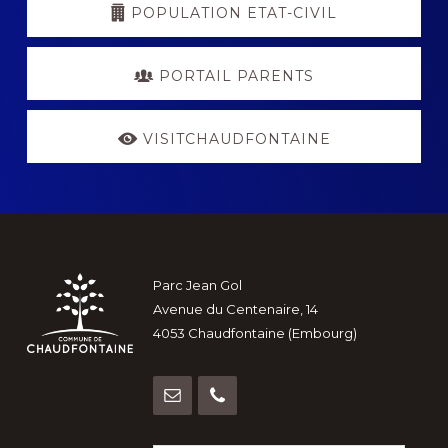
POPULATION ETAT-CIVIL
PORTAIL PARENTS
VISITCHAUDFONTAINE
Footer
Parc Jean Gol
Avenue du Centenaire, 14
4053 Chaudfontaine (Embourg)