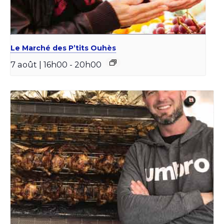
Le Marché des P’tits Ouhès
7 août | 16h00
-
20h00