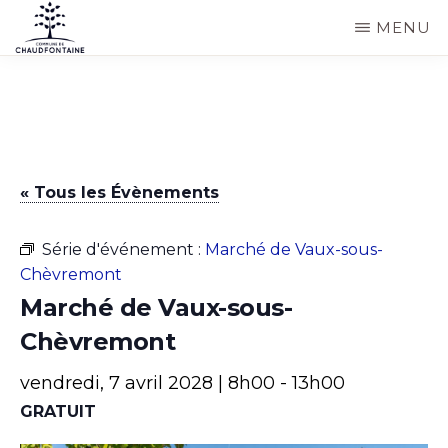
Passer
MENU
au
COMMUNE
Site
contenu
DE
CHAUDFONTAINE
officiel
principal
de
la
« Tous les Évènements
commune
de
Série d'événement :
Marché de Vaux-sous-
Chaudfontaine
Chèvremont
Marché de Vaux-sous-
Chèvremont
vendredi, 7 avril 2028 | 8h00
-
13h00
GRATUIT