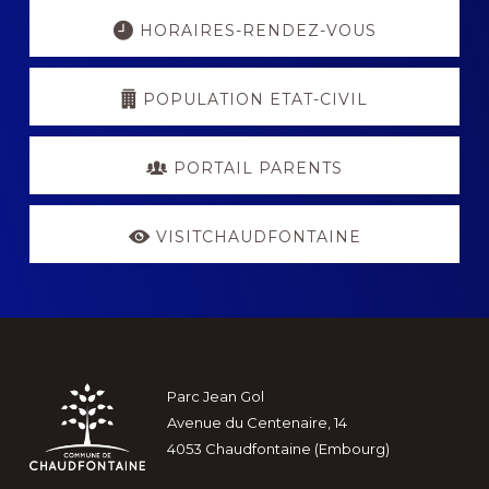
Explore
more
HORAIRES-RENDEZ-VOUS
POPULATION ETAT-CIVIL
PORTAIL PARENTS
VISITCHAUDFONTAINE
Footer
Parc Jean Gol
Avenue du Centenaire, 14
4053 Chaudfontaine (Embourg)