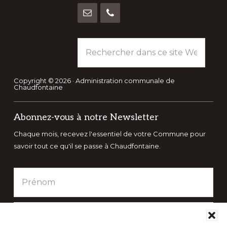
Rechercher
dans
ce
site
Copyright © 2026 · Administration communale de
Chaudfontaine
Web
Abonnez-vous à notre Newsletter
Chaque mois, recevez l'essentiel de votre Commune pour
savoir tout ce qu'il se passe à Chaudfontaine.