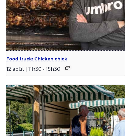
Food truck: Chicken chick
12 août | 11h30
-
15h30