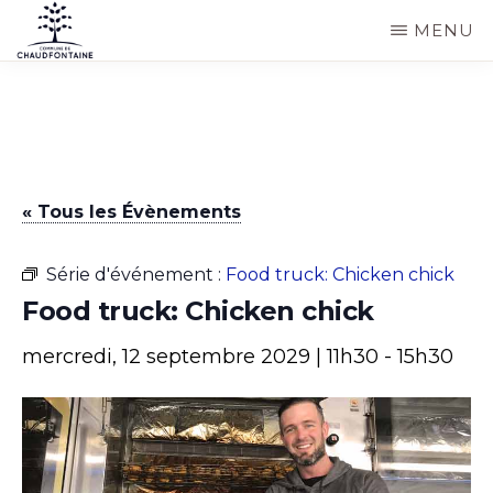
Passer
MENU
au
COMMUNE
Site
contenu
DE
CHAUDFONTAINE
officiel
principal
de
la
« Tous les Évènements
commune
de
Série d'événement :
Food truck: Chicken chick
Chaudfontaine
Food truck: Chicken chick
mercredi, 12 septembre 2029 | 11h30
-
15h30