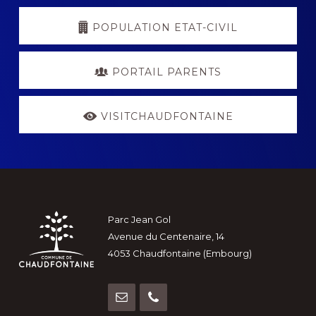
POPULATION ETAT-CIVIL
PORTAIL PARENTS
VISITCHAUDFONTAINE
Footer
Parc Jean Gol
Avenue du Centenaire, 14
4053 Chaudfontaine (Embourg)