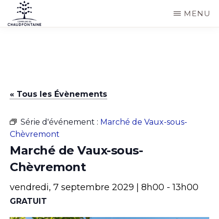
Passer
MENU
au
COMMUNE
Site
contenu
DE
CHAUDFONTAINE
officiel
principal
de
la
« Tous les Évènements
commune
de
Série d'événement :
Marché de Vaux-sous-
Chaudfontaine
Chèvremont
Marché de Vaux-sous-
Chèvremont
vendredi, 7 septembre 2029 | 8h00
-
13h00
GRATUIT