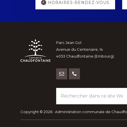
HORAIRES-RENDEZ-VOUS
more
Footer
Parc Jean Gol
Avenue du Centenaire, 14
4053 Chaudfontaine (Embourg)
Rechercher
dans
ce
site
Copyright © 2026 · Administration communale de Chaudf
Web