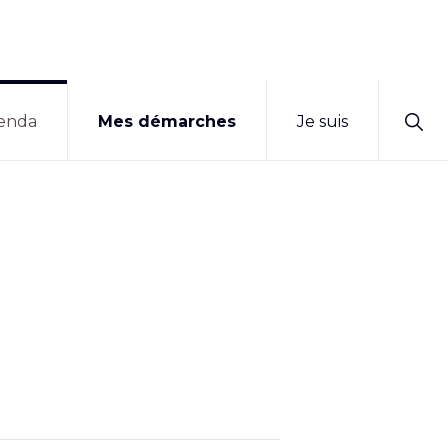
Sho
enda
Mes démarches
Je suis
Sear