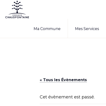
Passer
Passer
à
au
la
contenu
COMMUNE
Site
DE
navigation
principal
Ma Commune
Mes Services
CHAUDFONTAINE
officiel
principale
de
la
commune
de
Chaudfontaine
« Tous les Évènements
Cet évènement est passé.