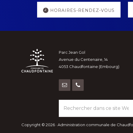
Explore
HORAIRES-RENDEZ-VOUS
more
Footer
Parc Jean Gol
Avenue du Centenaire, 14
4053 Chaudfontaine (Embourg)
Rechercher
dans
ce
site
Copyright © 2026 · Administration communale de Chaudf
Web