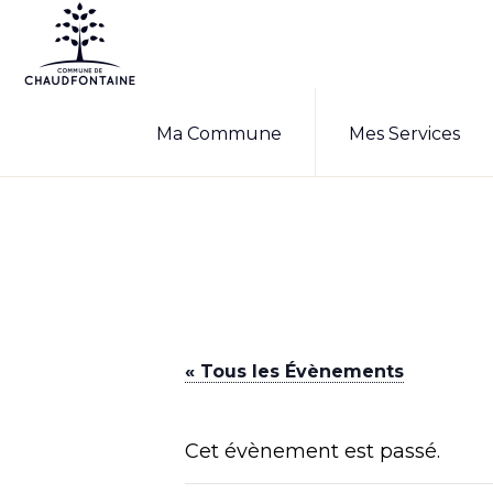
Passer
Passer
à
au
la
contenu
COMMUNE
Site
DE
navigation
principal
Ma Commune
Mes Services
CHAUDFONTAINE
officiel
principale
de
la
commune
de
Chaudfontaine
« Tous les Évènements
Cet évènement est passé.