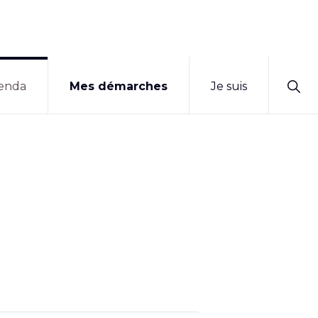
Sho
enda
Mes démarches
Je suis
Sear