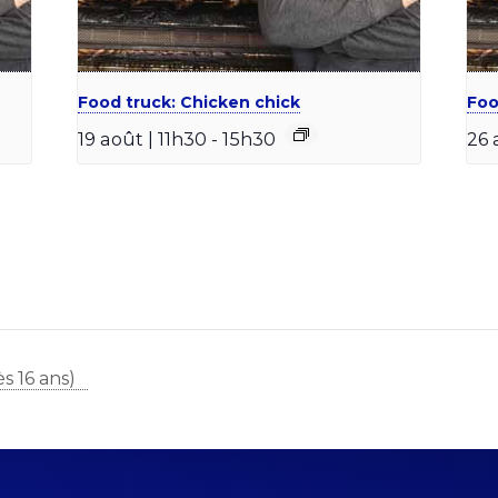
Food truck: Chicken chick
Foo
19 août | 11h30
-
15h30
26 
s 16 ans)