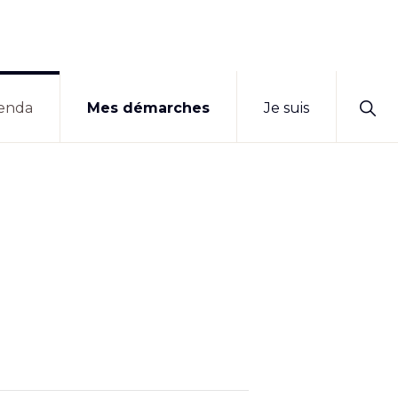
Sho
enda
Mes démarches
Je suis
Sear