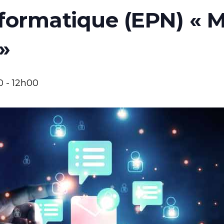
formatique (EPN) « 
»
0
-
12h00