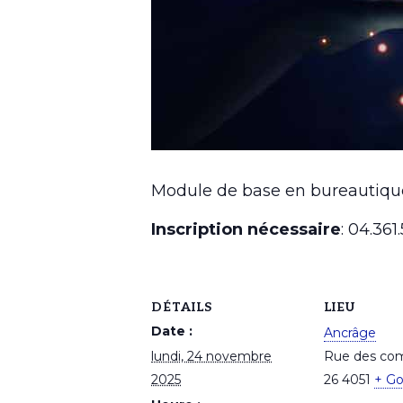
Module de base en bureautique:
Inscription nécessaire
: 04.36
DÉTAILS
LIEU
Date :
Ancrâge
lundi, 24 novembre
Rue des com
2025
26
4051
+ G