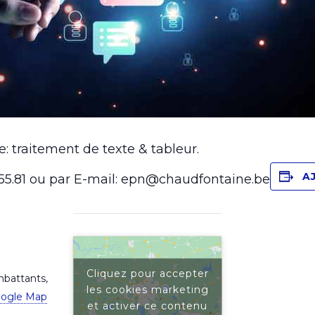
 traitement de texte & tableur.
A
1.55.81 ou par E-mail: epn@chaudfontaine.be
Cliquez pour accepter
battants,
les cookies marketing
oogle Map
et activer ce contenu