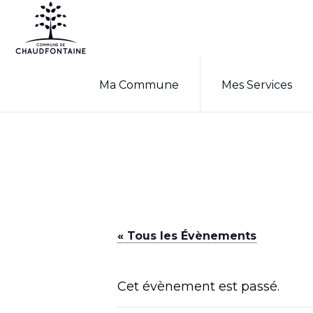
Passer
Passer
à
au
la
contenu
COMMUNE
Site
DE
navigation
principal
Ma Commune
Mes Services
CHAUDFONTAINE
officiel
principale
de
la
commune
de
Chaudfontaine
« Tous les Évènements
Cet évènement est passé.