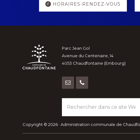
HORAIRES-RENDEZ-VOUS
more
Footer
Parc Jean Gol
Avenue du Centenaire, 14
4053 Chaudfontaine (Embourg)
Rechercher
dans
ce
site
Copyright © 2026 · Administration communale de Chaudf
Web