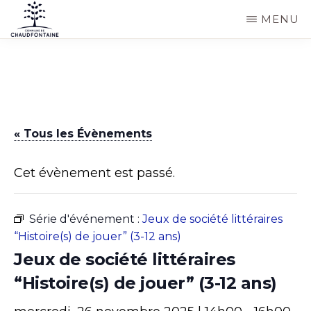
Passer
MENU
au
COMMUNE
Site
contenu
DE
CHAUDFONTAINE
officiel
principal
de
la
« Tous les Évènements
commune
de
Cet évènement est passé.
Chaudfontaine
Série d'événement :
Jeux de société littéraires
“Histoire(s) de jouer” (3-12 ans)
Jeux de société littéraires
“Histoire(s) de jouer” (3-12 ans)