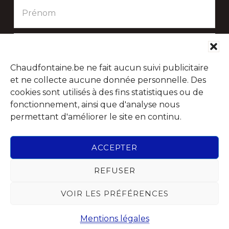
Chaudfontaine.be ne fait aucun suivi publicitaire
et ne collecte aucune donnée personnelle. Des
cookies sont utilisés à des fins statistiques ou de
fonctionnement, ainsi que d'analyse nous
permettant d'améliorer le site en continu.
Suivez-nous sur les réseaux sociaux
ACCEPTER
REFUSER
VOIR LES PRÉFÉRENCES
MENTIONS LÉGALES
ACCESSIBILITÉ
POLITIQUE DE COOKIES
NOUS CONTACTER
Mentions légales