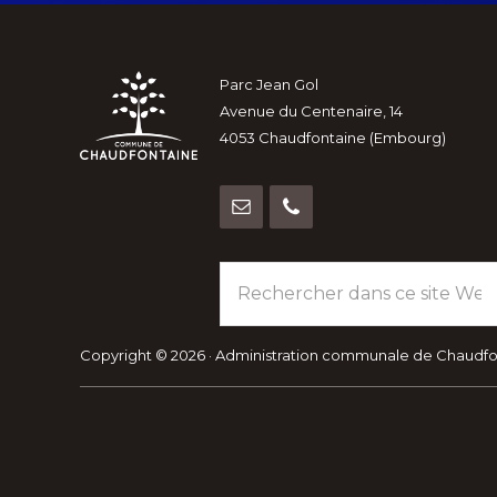
Footer
Parc Jean Gol
Avenue du Centenaire, 14
4053 Chaudfontaine (Embourg)
Rechercher
dans
ce
site
Copyright © 2026 · Administration communale de Chaudf
Web