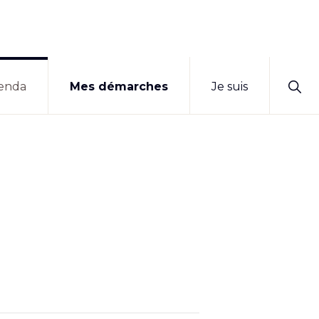
Sho
enda
Mes démarches
Je suis
Sear