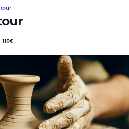
u tour
tour
110€