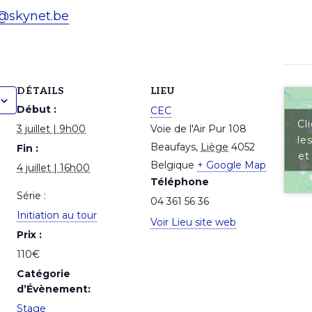
e@skynet.be
DÉTAILS
LIEU
Début :
CEC
Cl
3 juillet | 9h00
Voie de l'Air Pur 108
le
Beaufays
,
Liège
4052
Fin :
et
Belgique
+ Google Map
4 juillet | 16h00
Téléphone
Série :
04 361 56 36
Initiation au tour
Voir Lieu site web
Prix :
110€
Catégorie
d’Évènement:
Stage