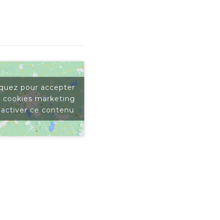
iquez pour accepter
s cookies marketing
 activer ce contenu