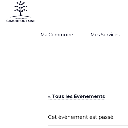
Passer
Passer
à
au
la
contenu
COMMUNE
Site
DE
navigation
principal
Ma Commune
Mes Services
CHAUDFONTAINE
officiel
principale
de
la
commune
de
Chaudfontaine
« Tous les Évènements
Cet évènement est passé.