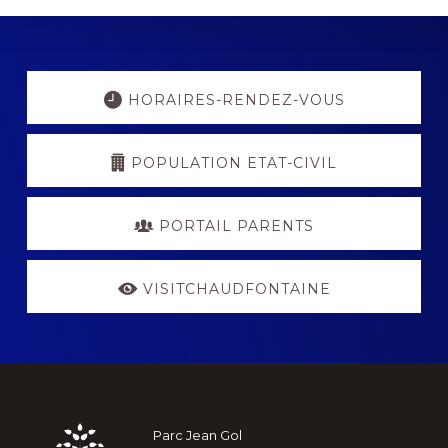
Explore
more
HORAIRES-RENDEZ-VOUS
POPULATION ETAT-CIVIL
PORTAIL PARENTS
VISITCHAUDFONTAINE
Footer
Parc Jean Gol