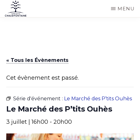
Passer
MENU
au
COMMUNE
Site
contenu
DE
CHAUDFONTAINE
officiel
principal
de
la
« Tous les Évènements
commune
de
Cet évènement est passé.
Chaudfontaine
Série d'événement :
Le Marché des P’tits Ouhès
Le Marché des P’tits Ouhès
3 juillet | 16h00
-
20h00