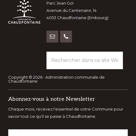
Footer
Parc Jean Gol
Avenue du Centenaire, 14
4053 Chaudfontaine (Embourg)
Rechercher
dans
ce
site
Copyright © 2026 · Administration communale de
Chaudfontaine
Web
Abonnez-vous à notre Newsletter
Chaque mois, recevez l'essentiel de votre Commune pour
savoir tout ce qu'il se passe à Chaudfontaine.