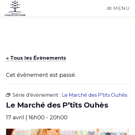
Passer
MENU
au
COMMUNE
Site
contenu
DE
CHAUDFONTAINE
officiel
principal
de
la
« Tous les Évènements
commune
de
Cet évènement est passé.
Chaudfontaine
Série d'événement :
Le Marché des P’tits Ouhès
Le Marché des P’tits Ouhès
17 avril | 16h00
-
20h00