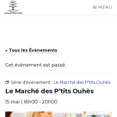
Passer
MENU
au
COMMUNE
Site
contenu
DE
CHAUDFONTAINE
officiel
principal
de
la
« Tous les Évènements
commune
de
Cet évènement est passé.
Chaudfontaine
Série d'événement :
Le Marché des P’tits Ouhès
Le Marché des P’tits Ouhès
15 mai | 16h00
-
20h00