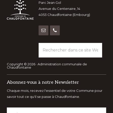
Footer
Parc Jean Gol
Avenue du Centenaire, 14
4053 Chaudfontaine (Embourg)
Rechercher
dans
ce
site
Copyright © 2026 · Administration communale de
Chaudfontaine
Web
Abonnez-vous à notre Newsletter
Chaque mois, recevez l'essentiel de votre Commune pour
savoir tout ce qu'il se passe à Chaudfontaine.