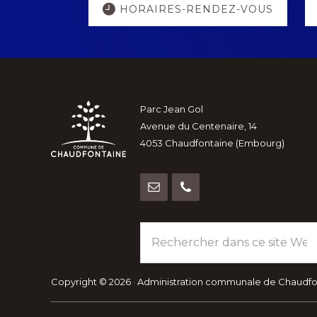
HORAIRES-RENDEZ-VOUS
more
Footer
Parc Jean Gol
Avenue du Centenaire, 14
4053 Chaudfontaine (Embourg)
Rechercher
dans
ce
site
Copyright © 2026 · Administration communale de Chaudf
Web