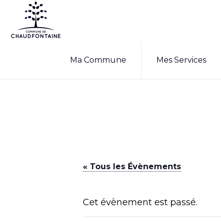
Passer
Passer
à
au
la
contenu
COMMUNE
Site
DE
navigation
principal
Ma Commune
Mes Services
CHAUDFONTAINE
officiel
principale
de
la
commune
de
Chaudfontaine
« Tous les Évènements
Cet évènement est passé.