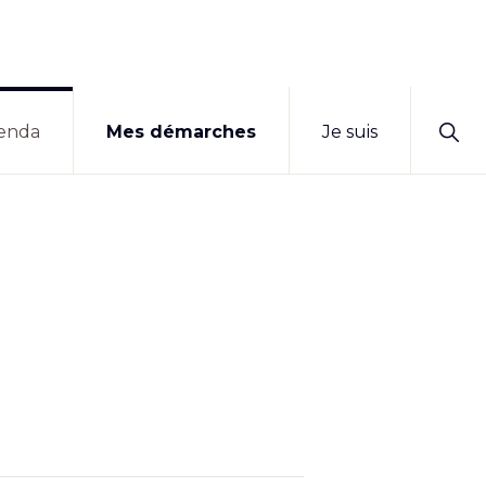
Sho
enda
Mes démarches
Je suis
Sear