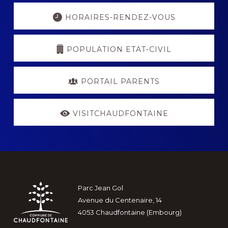
Explore
more
HORAIRES-RENDEZ-VOUS
POPULATION ETAT-CIVIL
PORTAIL PARENTS
VISITCHAUDFONTAINE
Footer
Parc Jean Gol
Avenue du Centenaire, 14
4053 Chaudfontaine (Embourg)