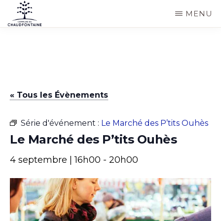
Passer
MENU
au
COMMUNE
Site
contenu
DE
CHAUDFONTAINE
officiel
principal
de
la
« Tous les Évènements
commune
de
Série d'événement :
Le Marché des P’tits Ouhès
Chaudfontaine
Le Marché des P’tits Ouhès
4 septembre | 16h00
-
20h00