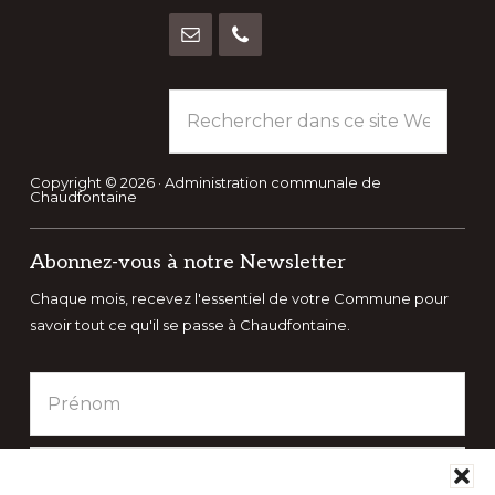
Rechercher
dans
ce
site
Copyright © 2026 · Administration communale de
Chaudfontaine
Web
Abonnez-vous à notre Newsletter
Chaque mois, recevez l'essentiel de votre Commune pour
savoir tout ce qu'il se passe à Chaudfontaine.