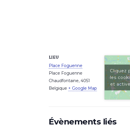
LIEU
Place Foguenne
Cliquez 
Place Foguenne
les cook
Chaudfontaine
,
4051
et activ
Belgique
+ Google Map
Évènements liés