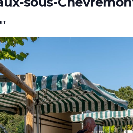
aux-sous-Chèvremon
IT