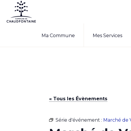
Passer
Passer
à
au
la
contenu
COMMUNE
Site
DE
navigation
principal
Ma Commune
Mes Services
CHAUDFONTAINE
officiel
principale
de
la
commune
de
Chaudfontaine
« Tous les Évènements
Série d'événement :
Marché de 