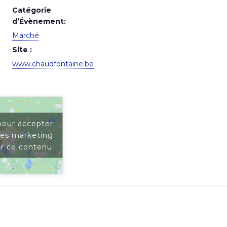
Catégorie
d’Évènement:
Marché
Site :
www.chaudfontaine.be
pour accepter
ies marketing
er ce contenu