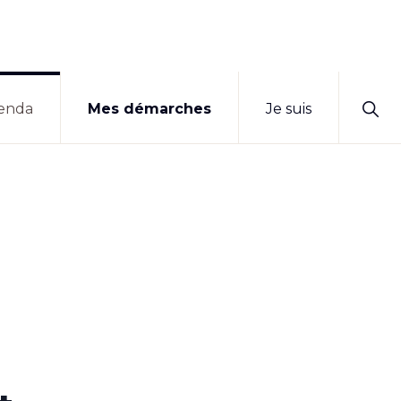
Sho
enda
Mes démarches
Je suis
Sear