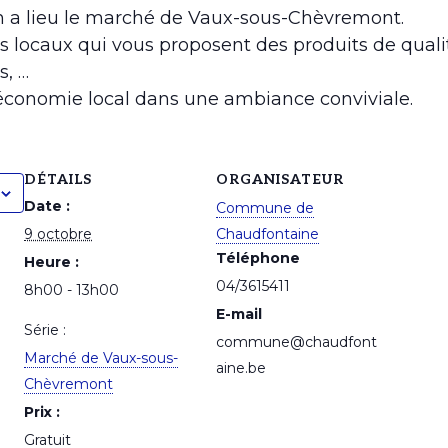
3h a lieu le marché de Vaux-sous-Chèvremont.
s locaux qui vous proposent des produits de qualit
s, …
’économie local dans une ambiance conviviale.
DÉTAILS
ORGANISATEUR
Date :
Commune de
9 octobre
Chaudfontaine
Téléphone
Heure :
04/3615411
8h00 - 13h00
E-mail
Série :
commune@chaudfont
Marché de Vaux-sous-
aine.be
Chèvremont
Prix :
Gratuit