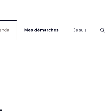
Sho
enda
Mes démarches
Je suis
Sear