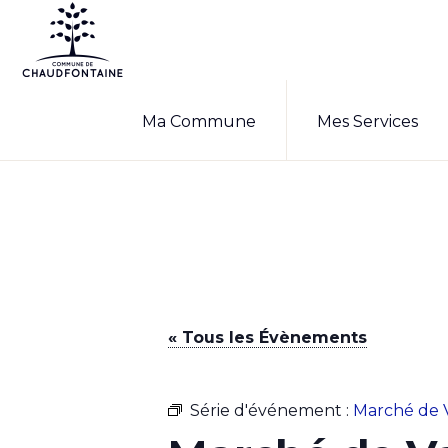
Passer
Passer
à
au
la
contenu
COMMUNE
Site
DE
navigation
principal
Ma Commune
Mes Services
CHAUDFONTAINE
officiel
principale
de
la
commune
de
Chaudfontaine
« Tous les Évènements
Série d'événement :
Marché de 