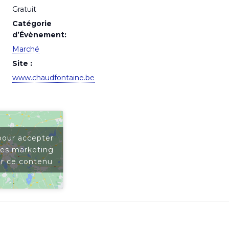
Gratuit
Catégorie
d’Évènement:
Marché
Site :
www.chaudfontaine.be
pour accepter
ies marketing
er ce contenu