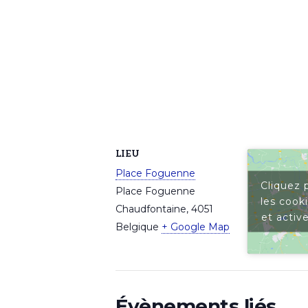
LIEU
Place Foguenne
Cliquez 
Place Foguenne
les cook
Chaudfontaine
,
4051
et activ
Belgique
+ Google Map
Évènements liés