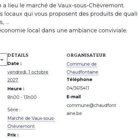
3h a lieu le marché de Vaux-sous-Chèvremont.
s locaux qui vous proposent des produits de qualit
s, …
’économie local dans une ambiance conviviale.
DÉTAILS
ORGANISATEUR
Date :
Commune de
vendredi, 1 octobre
Chaudfontaine
Téléphone
2027
04/3615411
Heure :
E-mail
8h00 - 13h00
commune@chaudfont
Série :
aine.be
Marché de Vaux-sous-
Chèvremont
Prix :