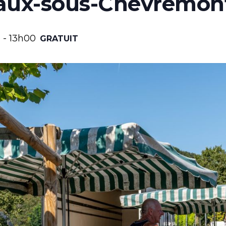
aux-sous-Chèvremon
0
-
13h00
GRATUIT