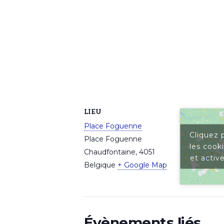
LIEU
Place Foguenne
Cliquez 
Place Foguenne
les cook
Chaudfontaine
,
4051
et activ
Belgique
+ Google Map
Évènements liés