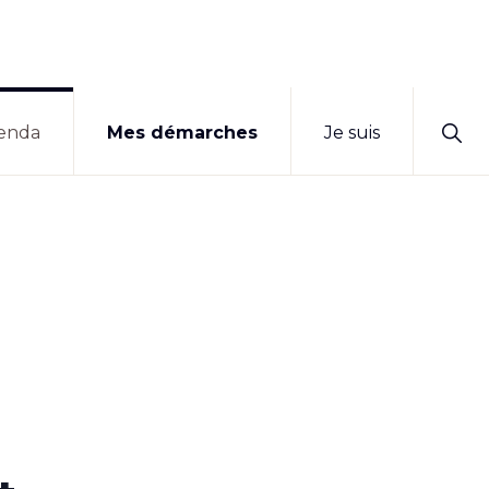
Sho
enda
Mes démarches
Je suis
Sear