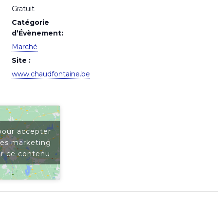
Gratuit
Catégorie
d’Évènement:
Marché
Site :
www.chaudfontaine.be
pour accepter
ies marketing
er ce contenu