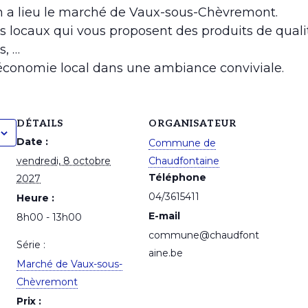
3h a lieu le marché de Vaux-sous-Chèvremont.
s locaux qui vous proposent des produits de qualit
s, …
’économie local dans une ambiance conviviale.
DÉTAILS
ORGANISATEUR
Date :
Commune de
vendredi, 8 octobre
Chaudfontaine
Téléphone
2027
04/3615411
Heure :
E-mail
8h00 - 13h00
commune@chaudfont
Série :
aine.be
Marché de Vaux-sous-
Chèvremont
Prix :