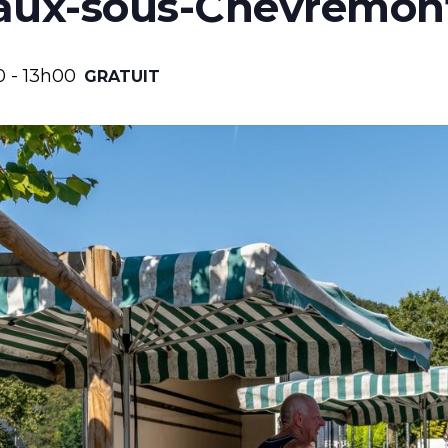
aux-sous-Chèvremon
0
-
13h00
GRATUIT