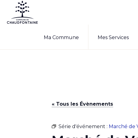
Passer
Passer
à
au
la
contenu
COMMUNE
Site
DE
navigation
principal
Ma Commune
Mes Services
CHAUDFONTAINE
officiel
principale
de
la
commune
de
Chaudfontaine
« Tous les Évènements
Série d'événement :
Marché de 