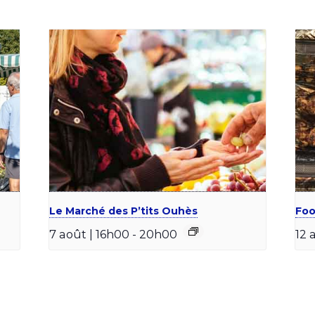
Le Marché des P’tits Ouhès
Foo
7 août | 16h00
-
20h00
12 