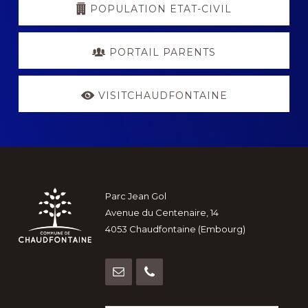
POPULATION ETAT-CIVIL
PORTAIL PARENTS
VISITCHAUDFONTAINE
Footer
Parc Jean Gol
Avenue du Centenaire, 14
4053 Chaudfontaine (Embourg)