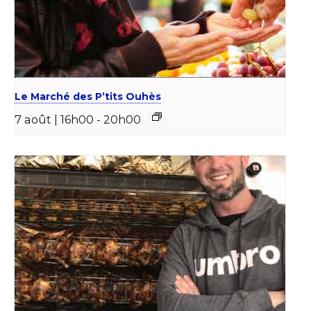
Le Marché des P’tits Ouhès
7 août | 16h00
-
20h00