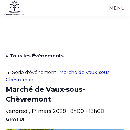
Passer
MENU
au
COMMUNE
Site
contenu
DE
CHAUDFONTAINE
officiel
principal
de
la
« Tous les Évènements
commune
de
Série d'événement :
Marché de Vaux-sous-
Chaudfontaine
Chèvremont
Marché de Vaux-sous-
Chèvremont
vendredi, 17 mars 2028 | 8h00
-
13h00
GRATUIT