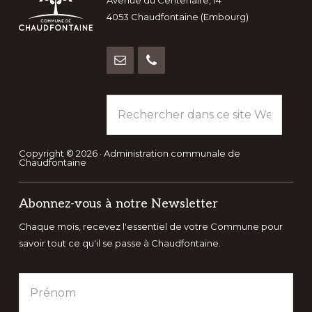
Avenue du Centenaire, 14
4053 Chaudfontaine (Embourg)
Rechercher
dans
ce
site
Copyright © 2026 · Administration communale de
Chaudfontaine
Web
Abonnez-vous à notre Newsletter
Chaque mois, recevez l'essentiel de votre Commune pour
savoir tout ce qu'il se passe à Chaudfontaine.