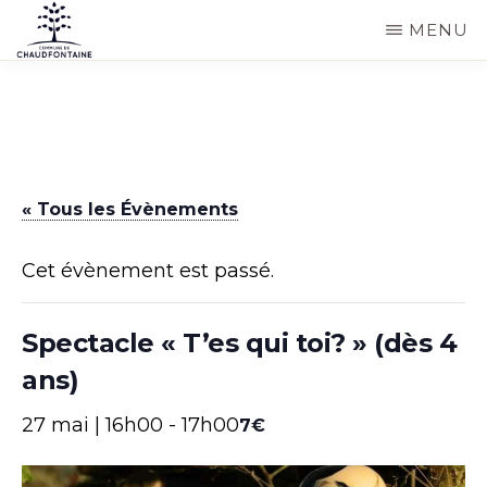
Passer
MENU
au
COMMUNE
Site
contenu
DE
CHAUDFONTAINE
officiel
principal
de
la
« Tous les Évènements
commune
de
Cet évènement est passé.
Chaudfontaine
Spectacle « T’es qui toi? » (dès 4
ans)
27 mai | 16h00
-
17h00
7€