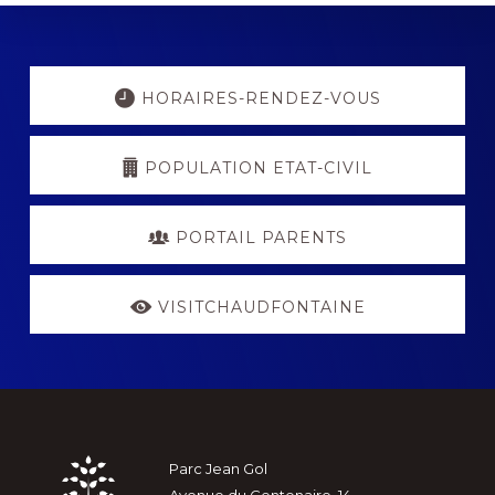
Explore
more
HORAIRES-RENDEZ-VOUS
POPULATION ETAT-CIVIL
PORTAIL PARENTS
VISITCHAUDFONTAINE
Footer
Parc Jean Gol