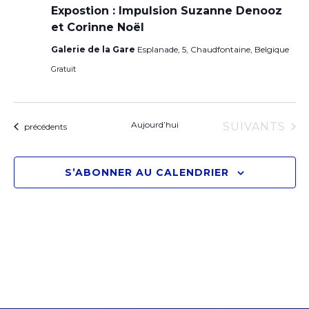
Expostion : Impulsion Suzanne Denooz
et Corinne Noël
Galerie de la Gare
Esplanade, 5, Chaudfontaine, Belgique
Gratuit
Aujourd’hui
ÉVÈNEMENT
SUIVANTS
Évènements
précédents
S’ABONNER AU CALENDRIER