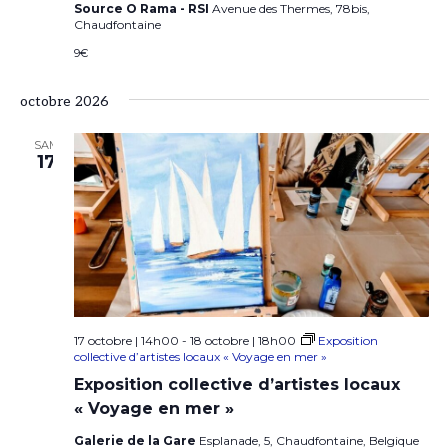
u
e
Source O Rama - RSI
Avenue des Thermes, 78bis,
a
e
Chaudfontaine
z
v
s
9€
u
i
É
n
octobre 2026
v
g
e
è
a
SAM
17
d
n
t
e
a
i
m
t
o
e
e
n
n
.
d
t
e
17 octobre | 14h00
-
18 octobre | 18h00
Exposition
collective d’artistes locaux « Voyage en mer »
v
Exposition collective d’artistes locaux
u
« Voyage en mer »
e
Galerie de la Gare
Esplanade, 5, Chaudfontaine, Belgique