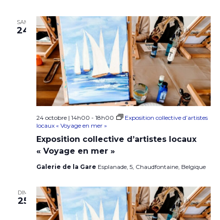
s
É
SAM
24
v
è
n
e
m
e
24 octobre | 14h00
-
18h00
Exposition collective d’artistes
locaux « Voyage en mer »
n
Exposition collective d’artistes locaux
t
« Voyage en mer »
s
Galerie de la Gare
Esplanade, 5, Chaudfontaine, Belgique
DIM
25