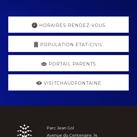
Explore
more
HORAIRES-RENDEZ-VOUS
POPULATION ETAT-CIVIL
PORTAIL PARENTS
VISITCHAUDFONTAINE
Footer
Parc Jean Gol
Avenue du Centenaire, 14