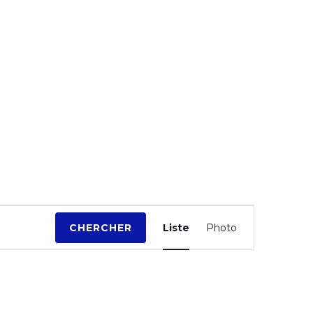
N
CHERCHER
Liste
Photo
a
v
i
g
a