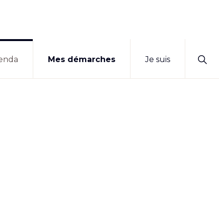
Sho
enda
Mes démarches
Je suis
Sear