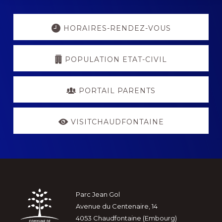
Explore
more
HORAIRES-RENDEZ-VOUS
POPULATION ETAT-CIVIL
PORTAIL PARENTS
VISITCHAUDFONTAINE
Footer
Parc Jean Gol
Avenue du Centenaire, 14
4053 Chaudfontaine (Embourg)