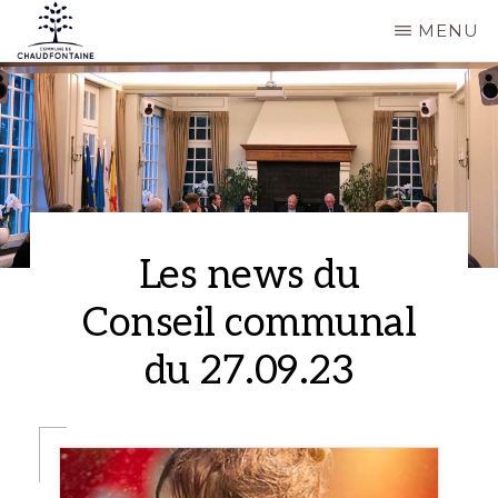
Passer
MENU
au
COMMUNE
Site
contenu
DE
CHAUDFONTAINE
officiel
principal
de
la
commune
de
Les news du
Chaudfontaine
Conseil communal
du 27.09.23