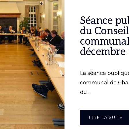
Séance pu
du Conseil
communal
décembre
La séance publiqu
communal de Cha
du …
À
LIRE LA SUITE
P
PU