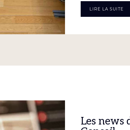
À
LIRE LA SUITE
P
PU
D
CO
C
D
24
JU
20
Les news 