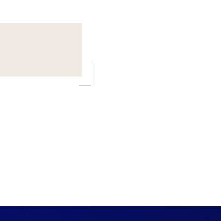
U
NSEIL
OMMUNAL
U
ÉCEMBRE
25