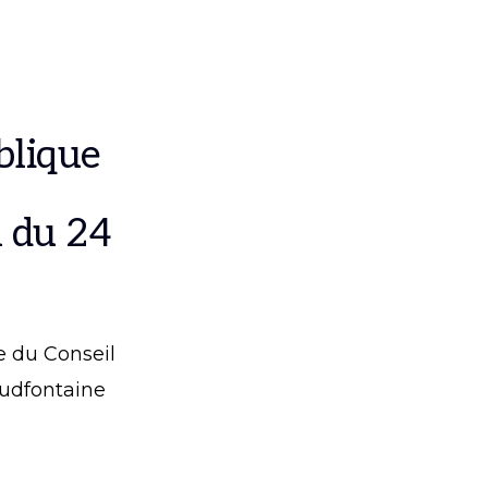
blique
 du 24
e du Conseil
udfontaine