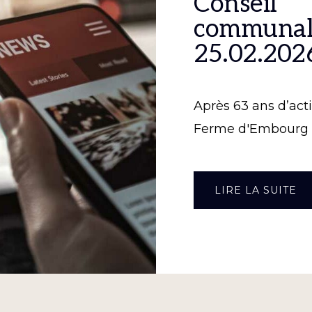
Conseil
communal
25.02.202
Après 63 ans d’activ
Ferme d'Embourg 
À
LIRE LA SUITE
PR
N
D
CO
C
D
25