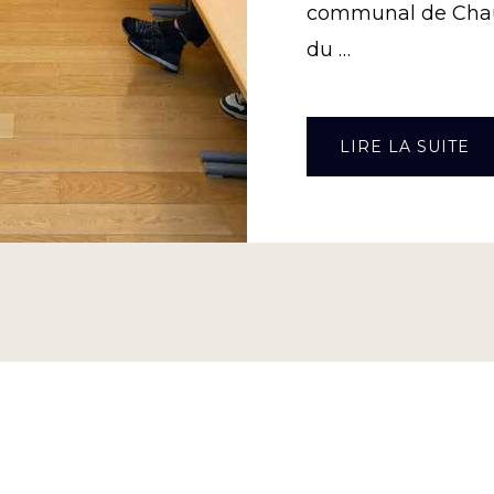
communal de Cha
du …
À
LIRE LA SUITE
P
PU
D
CO
C
D
25
FÉ
20