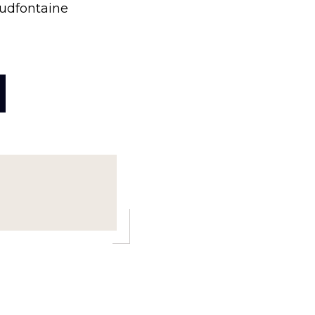
udfontaine
ROPOSSÉANCE
BLIQUE
U
NSEIL
OMMUNAL
U
VRIER
26