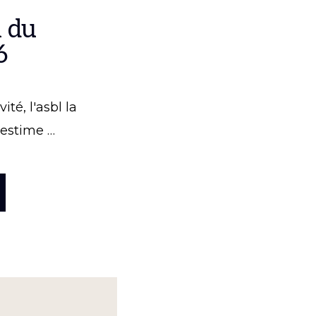
 du
6
ité, l'asbl la
estime …
OPOSLES
EWS
U
NSEIL
OMMUNAL
U
.02.2026