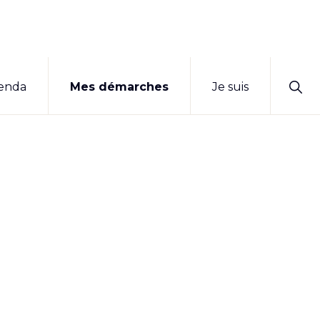
Sho
enda
Mes démarches
Je suis
Sear