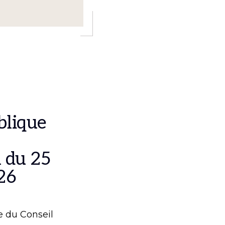
blique
 du 25
26
e du Conseil