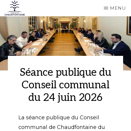
Passer
MENU
au
COMMUNE
Site
contenu
DE
CHAUDFONTAINE
officiel
principal
de
la
commune
de
Séance publique du
Chaudfontaine
Conseil communal
du 24 juin 2026
La séance publique du Conseil
communal de Chaudfontaine du