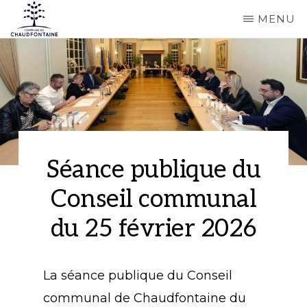
Passer
MENU
au
COMMUNE
Site
contenu
DE
CHAUDFONTAINE
officiel
principal
de
la
commune
de
Séance publique du
Chaudfontaine
Conseil communal
du 25 février 2026
La séance publique du Conseil
communal de Chaudfontaine du