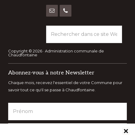
Rechercher
dans
ce
site
Copyright © 2026 · Administration communale de
Chaudfontaine
Web
Abonnez-vous à notre Newsletter
Chaque mois, recevez l'essentiel de votre Commune pour
savoir tout ce qu'il se passe à Chaudfontaine.