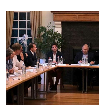
CONSEIL
DU
CPAS
DU
28
AOÛT
2024