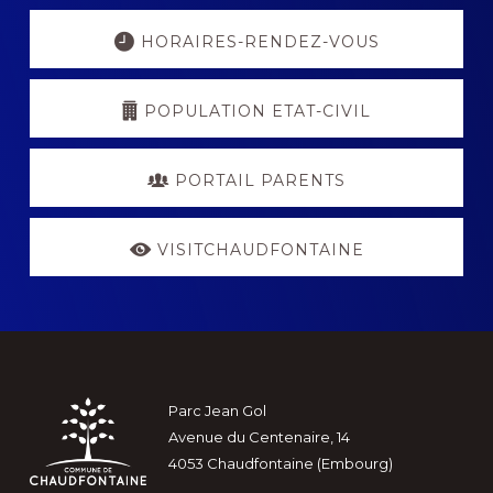
Explore
more
HORAIRES-RENDEZ-VOUS
POPULATION ETAT-CIVIL
PORTAIL PARENTS
VISITCHAUDFONTAINE
Footer
Parc Jean Gol
Avenue du Centenaire, 14
4053 Chaudfontaine (Embourg)