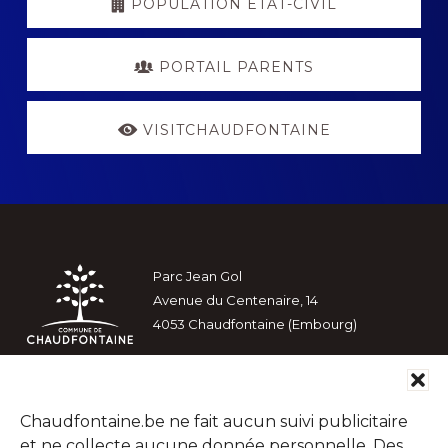
POPULATION ETAT-CIVIL
PORTAIL PARENTS
VISITCHAUDFONTAINE
Footer
Parc Jean Gol
Avenue du Centenaire, 14
4053 Chaudfontaine (Embourg)
Chaudfontaine.be ne fait aucun suivi publicitaire
et ne collecte aucune donnée personnelle. Des
Rechercher