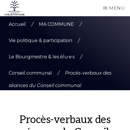
Passer
MENU
au
COMMUNE
Site
contenu
DE
Accueil
/
MA COMMUNE
/
CHAUDFONTAINE
officiel
principal
de
Vie politique & participation
/
la
Le Bourgmestre & les élu·e·s
/
commune
de
Conseil communal
/
Procès-verbaux des
Chaudfontaine
séances du Conseil communal
Procès-verbaux des