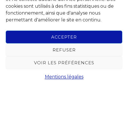
cookies sont utilisés à des fins statistiques ou de
dans
fonctionnement, ainsi que d'analyse nous
ce
permettant d'améliorer le site en continu.
site
Copyright © 2026 · Administration communale de
Chaudfontaine
Web
ACCEPTER
Abonnez-vous à notre Newsletter
REFUSER
Chaque mois, recevez l'essentiel de votre Commune pour
savoir tout ce qu'il se passe à Chaudfontaine.
VOIR LES PRÉFÉRENCES
Mentions légales