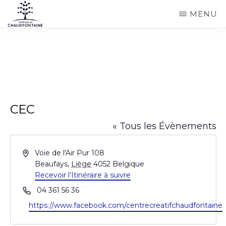
Passer
MENU
au
COMMUNE
Site
contenu
DE
CHAUDFONTAINE
officiel
principal
de
la
commune
CEC
de
« Tous les Évènements
Chaudfontaine
A
Voie de l'Air Pur 108
d
Beaufays
,
Liège
4052
Belgique
r
Recevoir l’Itinéraire à suivre
e
T
04 361 56 36
s
é
S
https://www.facebook.com/centrecreatifchaudfontaine
s
l
i
e
é