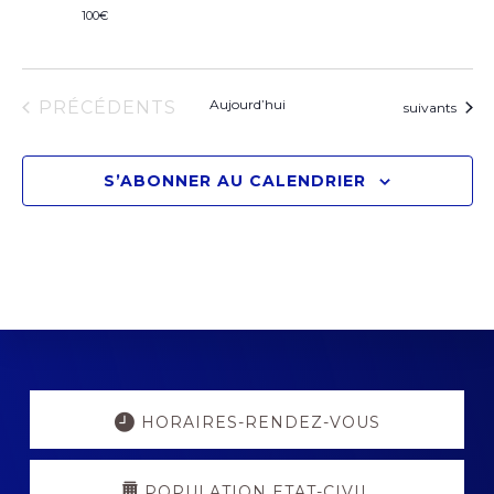
100€
ÉVÈNEMENTS
Aujourd’hui
PRÉCÉDENTS
Évènements
suivants
S’ABONNER AU CALENDRIER
Explore
more
HORAIRES-RENDEZ-VOUS
POPULATION ETAT-CIVIL