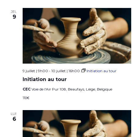
z
u
JEU
9
n
e
d
a
t
9 juillet | 9h00
-
10 juillet | 16h00
Initiation au tour
e
Initiation au tour
.
CEC
Voie de l'Air Pur 108, Beaufays, Liège, Belgique
110€
LUN
6