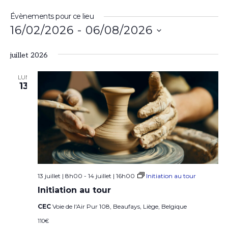
t
p
e
Évènements pour ce lieu
h
w
16/02/2026
 - 
06/08/2026
o
e
n
S
b
e
juillet 2026
é
LUN
l
13
e
c
t
i
o
13 juillet | 8h00
-
14 juillet | 16h00
Initiation au tour
n
Initiation au tour
n
CEC
Voie de l'Air Pur 108, Beaufays, Liège, Belgique
e
110€